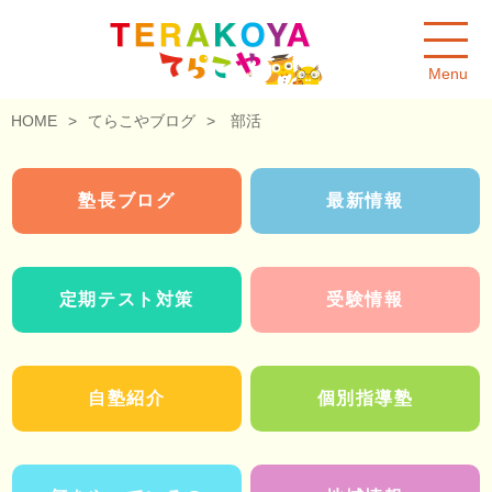
Menu
HOME
>
てらこやブログ
>
部活
塾長ブログ
最新情報
定期テスト対策
受験情報
自塾紹介
個別指導塾