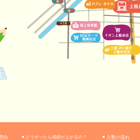
理由
どうやったら成績が上がるの？
入塾の流れ
■
■