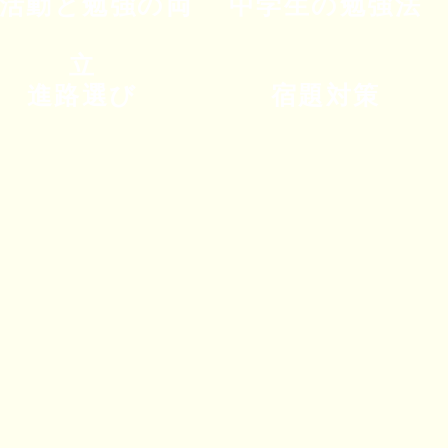
活動と勉強の両
中学生の勉強法
立
進路選び
宿題対策