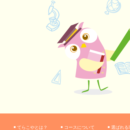
てらこやとは？
コースについて
選ばれる
■
■
■