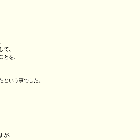
、
して、
こと
を、
たという事でした。
すが、