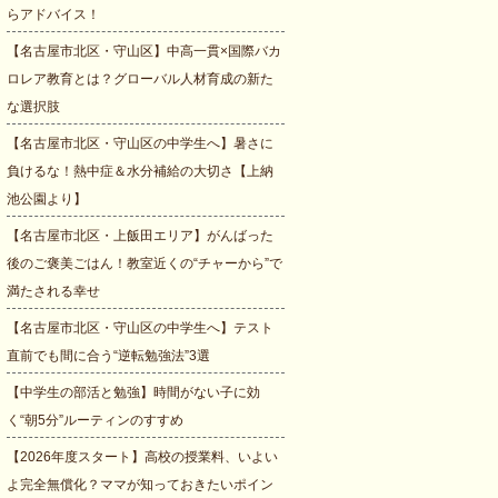
らアドバイス！
【名古屋市北区・守山区】中高一貫×国際バカ
ロレア教育とは？グローバル人材育成の新た
な選択肢
【名古屋市北区・守山区の中学生へ】暑さに
負けるな！熱中症＆水分補給の大切さ【上納
池公園より】
【名古屋市北区・上飯田エリア】がんばった
後のご褒美ごはん！教室近くの“チャーから”で
満たされる幸せ
【名古屋市北区・守山区の中学生へ】テスト
直前でも間に合う“逆転勉強法”3選
【中学生の部活と勉強】時間がない子に効
く“朝5分”ルーティンのすすめ
【2026年度スタート】高校の授業料、いよい
よ完全無償化？ママが知っておきたいポイン