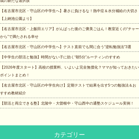
成の新たな選択肢
【名古屋市北区・守山区の中学生へ】暑さに負けるな！熱中症＆水分補給の大切さ
【上納池公園より】
【名古屋市北区・上飯田エリア】がんばった後のご褒美ごはん！教室近くの“チャー
から”で満たされる幸せ
【名古屋市北区・守山区の中学生へ】テスト直前でも間に合う“逆転勉強法”3選
【中学生の部活と勉強】時間がない子に効く“朝5分”ルーティンのすすめ
【2026年度スタート】高校の授業料、いよいよ完全無償化？ママが知っておきたい
ポイントまとめ！
【名古屋市北区・守山区の中学生向け】定期テストで結果を出す5つの勉強法＆お
すすめ教材紹介
【部活と両立できる塾】北陵中・大曽根中・守山西中の通塾スケジュール実例！
カテゴリー