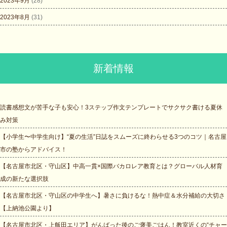
2023年9月
(28)
2023年8月
(31)
新着情報
読書感想文が苦手な子も安心！3ステップ作文テンプレートでサクサク書ける夏休
み対策
【小学生〜中学生向け】“夏の生活”日誌をスムーズに終わらせる3つのコツ｜名古屋
市の塾からアドバイス！
【名古屋市北区・守山区】中高一貫×国際バカロレア教育とは？グローバル人材育
成の新たな選択肢
【名古屋市北区・守山区の中学生へ】暑さに負けるな！熱中症＆水分補給の大切さ
【上納池公園より】
【名古屋市北区・上飯田エリア】がんばった後のご褒美ごはん！教室近くの“チャー