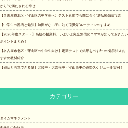
から”で満たされる幸せ
【名古屋市北区・守山区の中学生へ】テスト直前でも間に合う“逆転勉強法”3選
【中学生の部活と勉強】時間がない子に効く“朝5分”ルーティンのすすめ
【2026年度スタート】高校の授業料、いよいよ完全無償化？ママが知っておきたい
ポイントまとめ！
【名古屋市北区・守山区の中学生向け】定期テストで結果を出す5つの勉強法＆お
すすめ教材紹介
【部活と両立できる塾】北陵中・大曽根中・守山西中の通塾スケジュール実例！
カテゴリー
タイムマネジメント
中学生の勉強法