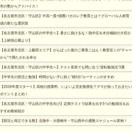
市の塾からアドバイス！
【名古屋市北区・守山区】中高一貫×国際バカロレア教育とは？グローバル人材育
成の新たな選択肢
【名古屋市北区・守山区の中学生へ】暑さに負けるな！熱中症＆水分補給の大切さ
【上納池公園より】
【名古屋市北区・上飯田エリア】がんばった後のご褒美ごはん！教室近くの“チャー
から”で満たされる幸せ
【名古屋市北区・守山区の中学生へ】テスト直前でも間に合う“逆転勉強法”3選
【中学生の部活と勉強】時間がない子に効く“朝5分”ルーティンのすすめ
【2026年度スタート】高校の授業料、いよいよ完全無償化？ママが知っておきたい
ポイントまとめ！
【名古屋市北区・守山区の中学生向け】定期テストで結果を出す5つの勉強法＆お
すすめ教材紹介
【部活と両立できる塾】北陵中・大曽根中・守山西中の通塾スケジュール実例！