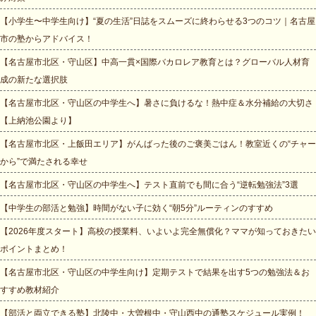
【小学生〜中学生向け】“夏の生活”日誌をスムーズに終わらせる3つのコツ｜名古屋
市の塾からアドバイス！
【名古屋市北区・守山区】中高一貫×国際バカロレア教育とは？グローバル人材育
成の新たな選択肢
【名古屋市北区・守山区の中学生へ】暑さに負けるな！熱中症＆水分補給の大切さ
【上納池公園より】
【名古屋市北区・上飯田エリア】がんばった後のご褒美ごはん！教室近くの“チャー
から”で満たされる幸せ
【名古屋市北区・守山区の中学生へ】テスト直前でも間に合う“逆転勉強法”3選
【中学生の部活と勉強】時間がない子に効く“朝5分”ルーティンのすすめ
【2026年度スタート】高校の授業料、いよいよ完全無償化？ママが知っておきたい
ポイントまとめ！
【名古屋市北区・守山区の中学生向け】定期テストで結果を出す5つの勉強法＆お
すすめ教材紹介
【部活と両立できる塾】北陵中・大曽根中・守山西中の通塾スケジュール実例！