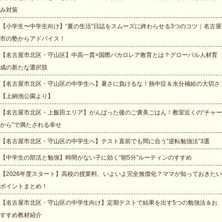
み対策
【小学生〜中学生向け】“夏の生活”日誌をスムーズに終わらせる3つのコツ｜名古屋
市の塾からアドバイス！
【名古屋市北区・守山区】中高一貫×国際バカロレア教育とは？グローバル人材育
成の新たな選択肢
【名古屋市北区・守山区の中学生へ】暑さに負けるな！熱中症＆水分補給の大切さ
【上納池公園より】
【名古屋市北区・上飯田エリア】がんばった後のご褒美ごはん！教室近くの“チャー
から”で満たされる幸せ
【名古屋市北区・守山区の中学生へ】テスト直前でも間に合う“逆転勉強法”3選
【中学生の部活と勉強】時間がない子に効く“朝5分”ルーティンのすすめ
【2026年度スタート】高校の授業料、いよいよ完全無償化？ママが知っておきたい
ポイントまとめ！
【名古屋市北区・守山区の中学生向け】定期テストで結果を出す5つの勉強法＆お
すすめ教材紹介