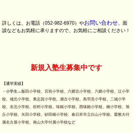
お問い合わせ
詳しくは、お電話（052-982-6970）や
、面
談などもお気軽に承りますので、お気軽にご相談ください！
新規入塾生募集中です
【通学実績】
・小学生→
飯田小学校
、
宮前小学校
、
六郷北小学校
、
六郷小学校
、
辻小学
校
、
城北小学校
、
東志賀小学校
、
瀬古小学校
、
鳥羽見小学校
、
二城小学
校
、
名北小学校
、
杉村小学校
、
味鋺小学校
、
西味鋺小学校
、
楠小学校
、
旭
丘小学校
、
矢田小学校
、
砂田橋小学校
、
春日井市立白山小学校
、
愛教大付
属名古屋小学校
、
南山大学付属小学校
など