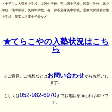
・中学生→
大曽根中学校
、
北陵中学校
、
守山西中学校
、
若葉中学校
、
北中
学校
、
楠中学校
、
矢田中学校
、
春日井市立味美中学校
、
愛教大付属名古屋
中学校
、
愛工大名電中学校
など
★てらこやの入塾状況はこち
ら
お問い合わせ
※ご意見、ご感想などは
からお願いし
ます。
052-982-6970
もしくは
までお電話を頂ければ幸いで
す。