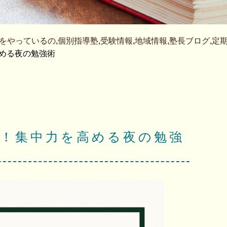
をやっているの
,
個別指導塾
,
受験情報
,
地域情報
,
塾長ブログ
,
定
高める夜の勉強術
！集中力を高める夜の勉強