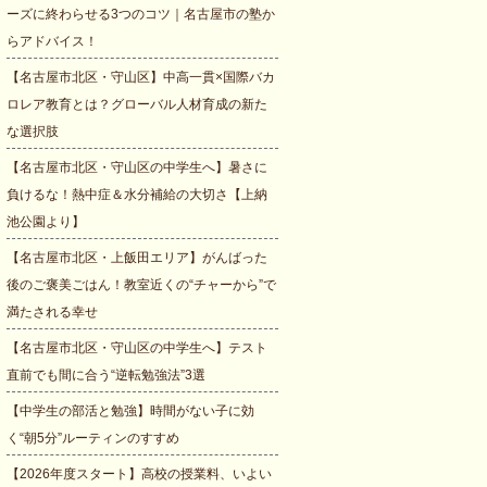
ーズに終わらせる3つのコツ｜名古屋市の塾か
らアドバイス！
【名古屋市北区・守山区】中高一貫×国際バカ
ロレア教育とは？グローバル人材育成の新た
な選択肢
【名古屋市北区・守山区の中学生へ】暑さに
負けるな！熱中症＆水分補給の大切さ【上納
池公園より】
【名古屋市北区・上飯田エリア】がんばった
後のご褒美ごはん！教室近くの“チャーから”で
満たされる幸せ
【名古屋市北区・守山区の中学生へ】テスト
直前でも間に合う“逆転勉強法”3選
【中学生の部活と勉強】時間がない子に効
く“朝5分”ルーティンのすすめ
【2026年度スタート】高校の授業料、いよい