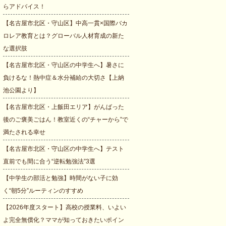
らアドバイス！
【名古屋市北区・守山区】中高一貫×国際バカ
ロレア教育とは？グローバル人材育成の新た
な選択肢
【名古屋市北区・守山区の中学生へ】暑さに
負けるな！熱中症＆水分補給の大切さ【上納
池公園より】
【名古屋市北区・上飯田エリア】がんばった
後のご褒美ごはん！教室近くの“チャーから”で
満たされる幸せ
【名古屋市北区・守山区の中学生へ】テスト
直前でも間に合う“逆転勉強法”3選
【中学生の部活と勉強】時間がない子に効
く“朝5分”ルーティンのすすめ
【2026年度スタート】高校の授業料、いよい
よ完全無償化？ママが知っておきたいポイン